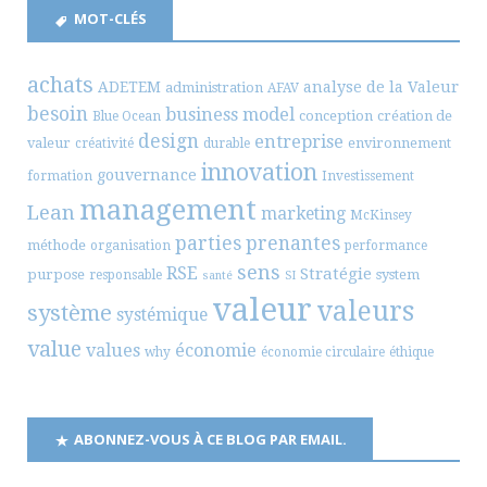
MOT-CLÉS
achats
ADETEM
analyse de la Valeur
administration
AFAV
besoin
business model
conception
création de
Blue Ocean
design
entreprise
valeur
environnement
créativité
durable
innovation
gouvernance
formation
Investissement
management
Lean
marketing
McKinsey
parties prenantes
méthode
organisation
performance
sens
RSE
Stratégie
purpose
system
responsable
santé
SI
valeur
valeurs
système
systémique
value
values
économie
why
économie circulaire
éthique
ABONNEZ-VOUS À CE BLOG PAR EMAIL.