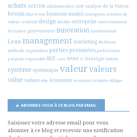
achats
ADETEM
analyse de la Valeur
administration
AFAV
besoin
business model
conception
création de
Blue Ocean
design
entreprise
valeur
environnement
créativité
durable
innovation
gouvernance
formation
Investissement
management
Lean
marketing
McKinsey
parties prenantes
méthode
organisation
performance
sens
RSE
Stratégie
purpose
system
responsable
santé
SI
valeur
valeurs
système
systémique
value
values
économie
why
économie circulaire
éthique
ABONNEZ-VOUS À CE BLOG PAR EMAIL.
Saisissez votre adresse email pour vous
abonner à ce blog et recevoir une notification