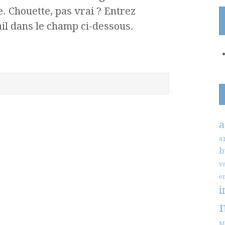
. Chouette, pas vrai ? Entrez
l dans le champ ci-dessous.
a
a
b
v
e
i
M