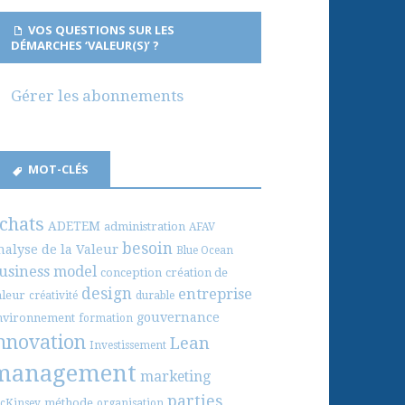
VOS QUESTIONS SUR LES
DÉMARCHES ‘VALEUR(S)’ ?
Gérer les abonnements
MOT-CLÉS
chats
ADETEM
administration
AFAV
besoin
nalyse de la Valeur
Blue Ocean
usiness model
conception
création de
design
entreprise
aleur
créativité
durable
gouvernance
nvironnement
formation
nnovation
Lean
Investissement
management
marketing
parties
méthode
cKinsey
organisation