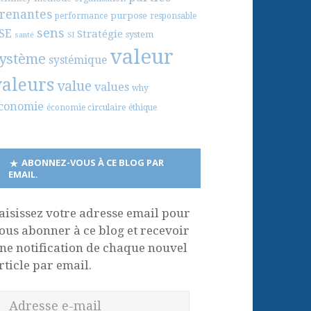
renantes
purpose
performance
responsable
sens
SE
Stratégie
system
santé
SI
valeur
ystème
systémique
valeurs
value
values
why
conomie
économie circulaire
éthique
ABONNEZ-VOUS À CE BLOG PAR
EMAIL.
aisissez votre adresse email pour
ous abonner à ce blog et recevoir
ne notification de chaque nouvel
rticle par email.