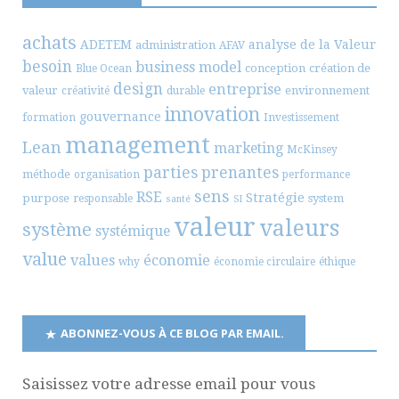
achats
ADETEM
analyse de la Valeur
administration
AFAV
besoin
business model
conception
création de
Blue Ocean
design
entreprise
valeur
environnement
créativité
durable
innovation
gouvernance
formation
Investissement
management
Lean
marketing
McKinsey
parties prenantes
méthode
organisation
performance
sens
RSE
Stratégie
purpose
system
responsable
santé
SI
valeur
valeurs
système
systémique
value
values
économie
why
économie circulaire
éthique
ABONNEZ-VOUS À CE BLOG PAR EMAIL.
Saisissez votre adresse email pour vous