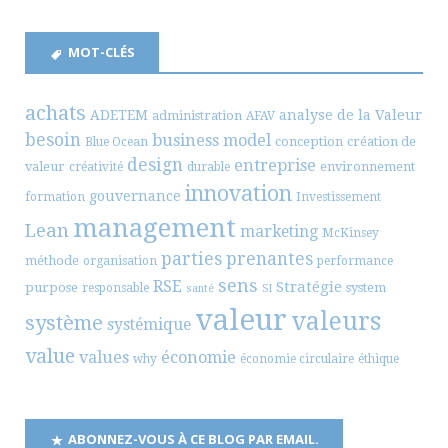
MOT-CLÉS
achats
ADETEM
analyse de la Valeur
administration
AFAV
besoin
business model
conception
création de
Blue Ocean
design
entreprise
valeur
environnement
créativité
durable
innovation
gouvernance
formation
Investissement
management
Lean
marketing
McKinsey
parties prenantes
méthode
organisation
performance
sens
RSE
Stratégie
purpose
system
responsable
santé
SI
valeur
valeurs
système
systémique
value
values
économie
why
économie circulaire
éthique
ABONNEZ-VOUS À CE BLOG PAR EMAIL.