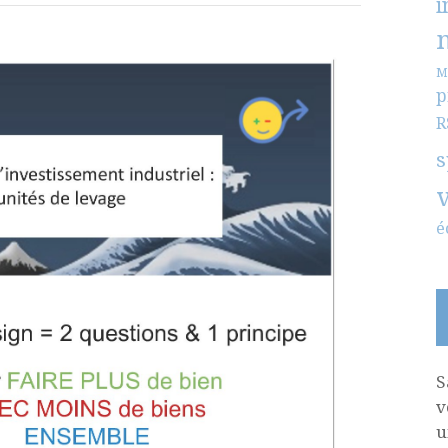
i
M
p
R
s
é
S
v
u