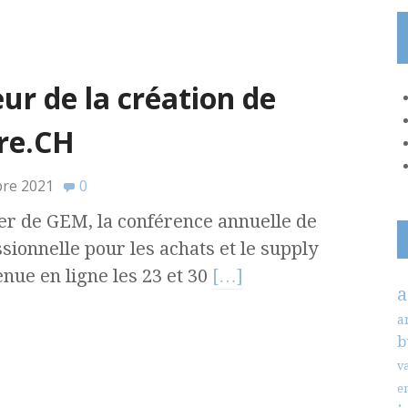
ur de la création de
ure.CH
bre 2021
0
r de GEM, la conférence annuelle de
ionnelle pour les achats et le supply
nue en ligne les 23 et 30
[…]
a
a
b
v
e