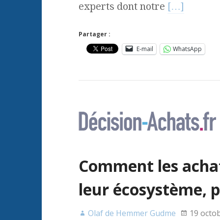
experts dont notre
[…]
Partager :
E-mail
WhatsApp
Comment les achat
leur écosystème, p
Olaf de Hemmer Gudme
19 octo