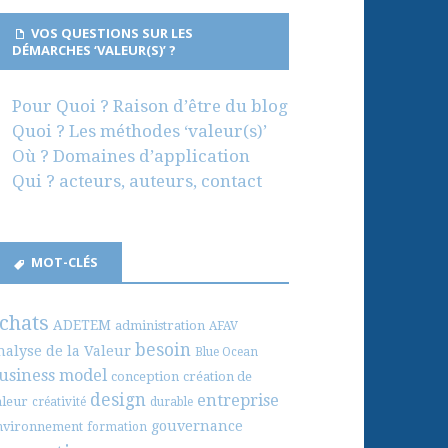
VOS QUESTIONS SUR LES
DÉMARCHES ‘VALEUR(S)’ ?
Pour Quoi ? Raison d’être du blog
Quoi ? Les méthodes ‘valeur(s)’
Où ? Domaines d’application
Qui ? acteurs, auteurs, contact
MOT-CLÉS
chats
ADETEM
administration
AFAV
besoin
nalyse de la Valeur
Blue Ocean
usiness model
conception
création de
design
entreprise
aleur
créativité
durable
gouvernance
nvironnement
formation