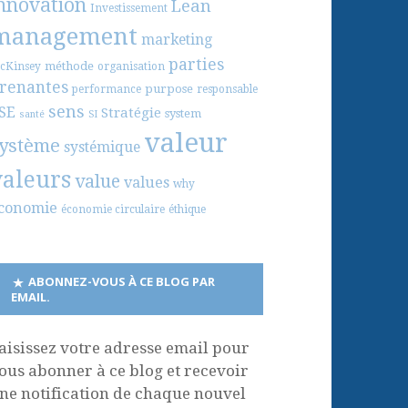
nnovation
Lean
Investissement
management
marketing
parties
méthode
cKinsey
organisation
renantes
purpose
performance
responsable
sens
SE
Stratégie
system
santé
SI
valeur
ystème
systémique
valeurs
value
values
why
conomie
économie circulaire
éthique
ABONNEZ-VOUS À CE BLOG PAR
EMAIL.
aisissez votre adresse email pour
ous abonner à ce blog et recevoir
ne notification de chaque nouvel