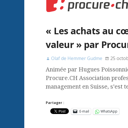
« Les achats au cœ
valeur » par Proc
Olaf de Hemmer Gudme
25 octo
Animée par Hugues Poissonnie
Procure.CH Association profess
management en Suisse, s’est te
Partager :
E-mail
WhatsApp