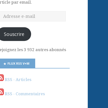
rticle par email.
Souscrire
ejoignez les 3 932 autres abonnés
FLUX RSS V+M
RSS - Articles
RSS - Commentaires