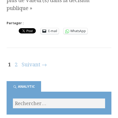
plus de Valeur(s) dans la décision
publique »
Partager :
E-mail
WhatsApp
1
2
Suivant →
ANALYTIC