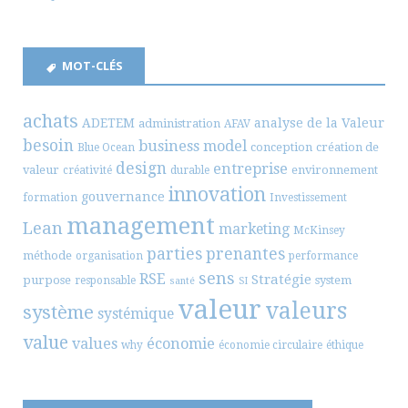
MOT-CLÉS
achats
ADETEM
analyse de la Valeur
administration
AFAV
besoin
business model
conception
création de
Blue Ocean
design
entreprise
valeur
environnement
créativité
durable
innovation
gouvernance
formation
Investissement
management
Lean
marketing
McKinsey
parties prenantes
méthode
organisation
performance
sens
RSE
Stratégie
purpose
system
responsable
santé
SI
valeur
valeurs
système
systémique
value
values
économie
why
économie circulaire
éthique