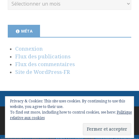
MÉTA
Connexion
Flux des publications
Flux des commentaires
Site de WordPress-FR
Privacy & Cookies: This site uses cookies. By continuing to use this
website, you agree to their use.
To find out more, including how to control cookies, see here:
Politique
Copyright © 2026
Valeur(s) & Management
. Conçu avec
relative aux cookies
WordPress
et
Stargazer
.
WordPress SEO fine-tune by
Meta SEO Pack
from
Poradnik Webmastera