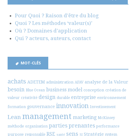
Pour Quoi ? Raison d’être du blog
Quoi ? Les méthodes ‘valeur(s)’
Où ? Domaines d’application
Qui ? acteurs, auteurs, contact
MOT-CLÉS
achats
ADETEM
analyse de la Valeur
administration
AFAV
besoin
business model
conception
création de
Blue Ocean
design
entreprise
valeur
environnement
créativité
durable
innovation
gouvernance
formation
Investissement
management
Lean
marketing
McKinsey
parties prenantes
méthode
organisation
performance
sens
RSE
Stratégie
purpose
system
responsable
santé
SI