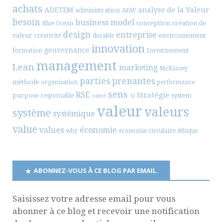
achats
ADETEM
analyse de la Valeur
administration
AFAV
besoin
business model
conception
création de
Blue Ocean
design
entreprise
valeur
environnement
créativité
durable
innovation
gouvernance
formation
Investissement
management
Lean
marketing
McKinsey
parties prenantes
méthode
organisation
performance
sens
RSE
Stratégie
purpose
system
responsable
santé
SI
valeur
valeurs
système
systémique
value
values
économie
why
économie circulaire
éthique
ABONNEZ-VOUS À CE BLOG PAR EMAIL.
Saisissez votre adresse email pour vous
abonner à ce blog et recevoir une notification