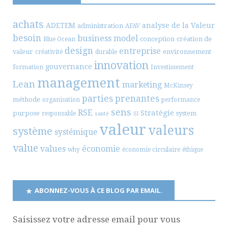
achats
ADETEM
analyse de la Valeur
administration
AFAV
besoin
business model
conception
création de
Blue Ocean
design
entreprise
valeur
environnement
créativité
durable
innovation
gouvernance
formation
Investissement
management
Lean
marketing
McKinsey
parties prenantes
méthode
organisation
performance
sens
RSE
Stratégie
purpose
system
responsable
santé
SI
valeur
valeurs
système
systémique
value
values
économie
why
économie circulaire
éthique
ABONNEZ-VOUS À CE BLOG PAR EMAIL.
Saisissez votre adresse email pour vous