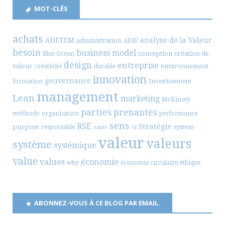
MOT-CLÉS
achats
ADETEM
analyse de la Valeur
administration
AFAV
besoin
business model
conception
création de
Blue Ocean
design
entreprise
valeur
environnement
créativité
durable
innovation
gouvernance
formation
Investissement
management
Lean
marketing
McKinsey
parties prenantes
méthode
organisation
performance
sens
RSE
Stratégie
purpose
system
responsable
santé
SI
valeur
valeurs
système
systémique
value
values
économie
why
économie circulaire
éthique
ABONNEZ-VOUS À CE BLOG PAR EMAIL.