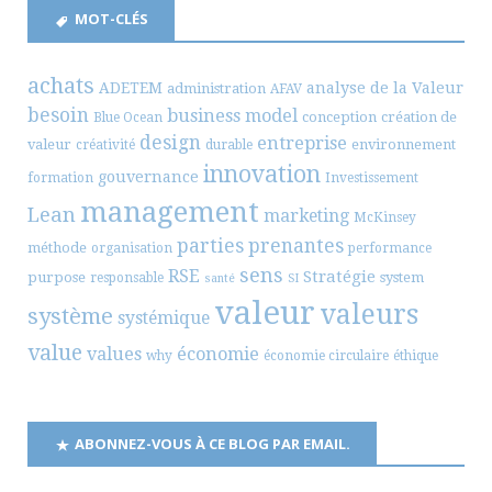
MOT-CLÉS
achats
ADETEM
analyse de la Valeur
administration
AFAV
besoin
business model
conception
création de
Blue Ocean
design
entreprise
valeur
environnement
créativité
durable
innovation
gouvernance
formation
Investissement
management
Lean
marketing
McKinsey
parties prenantes
méthode
organisation
performance
sens
RSE
Stratégie
purpose
system
responsable
santé
SI
valeur
valeurs
système
systémique
value
values
économie
why
économie circulaire
éthique
ABONNEZ-VOUS À CE BLOG PAR EMAIL.