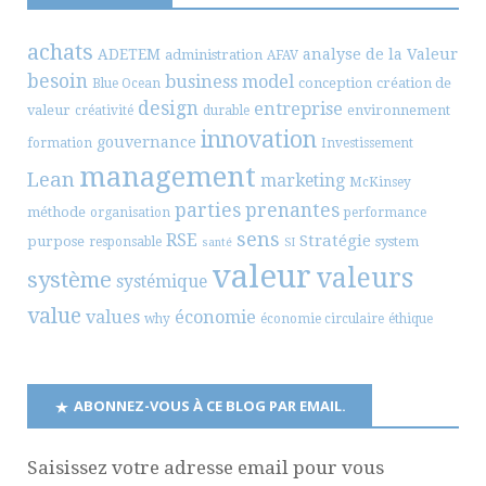
achats
ADETEM
analyse de la Valeur
administration
AFAV
besoin
business model
conception
création de
Blue Ocean
design
entreprise
valeur
environnement
créativité
durable
innovation
gouvernance
formation
Investissement
management
Lean
marketing
McKinsey
parties prenantes
méthode
organisation
performance
sens
RSE
Stratégie
purpose
system
responsable
santé
SI
valeur
valeurs
système
systémique
value
values
économie
why
économie circulaire
éthique
ABONNEZ-VOUS À CE BLOG PAR EMAIL.
Saisissez votre adresse email pour vous