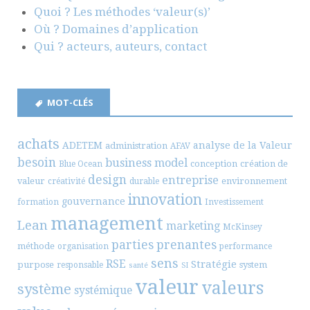
Quoi ? Les méthodes ‘valeur(s)’
Où ? Domaines d’application
Qui ? acteurs, auteurs, contact
MOT-CLÉS
achats
ADETEM
analyse de la Valeur
administration
AFAV
besoin
business model
conception
création de
Blue Ocean
design
entreprise
valeur
environnement
créativité
durable
innovation
gouvernance
formation
Investissement
management
Lean
marketing
McKinsey
parties prenantes
méthode
organisation
performance
sens
RSE
Stratégie
purpose
system
responsable
santé
SI
valeur
valeurs
système
systémique