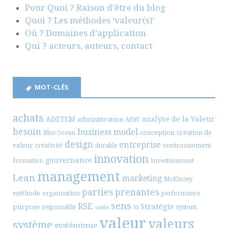
Pour Quoi ? Raison d’être du blog
Quoi ? Les méthodes ‘valeur(s)’
Où ? Domaines d’application
Qui ? acteurs, auteurs, contact
MOT-CLÉS
achats
ADETEM
analyse de la Valeur
administration
AFAV
besoin
business model
conception
création de
Blue Ocean
design
entreprise
valeur
environnement
créativité
durable
innovation
gouvernance
formation
Investissement
management
Lean
marketing
McKinsey
parties prenantes
méthode
organisation
performance
sens
RSE
Stratégie
purpose
system
responsable
santé
SI
valeur
valeurs
système
systémique