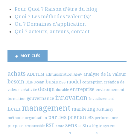
Pour Quoi ? Raison d’être du blog
Quoi ? Les méthodes ‘valeur(s)’
Où ? Domaines d’application
Qui ? acteurs, auteurs, contact
MOT-CLÉS
achats
ADETEM
analyse de la Valeur
administration
AFAV
besoin
business model
conception
création de
Blue Ocean
design
entreprise
valeur
environnement
créativité
durable
innovation
gouvernance
formation
Investissement
management
Lean
marketing
McKinsey
parties prenantes
méthode
organisation
performance
sens
RSE
Stratégie
purpose
system
responsable
santé
SI