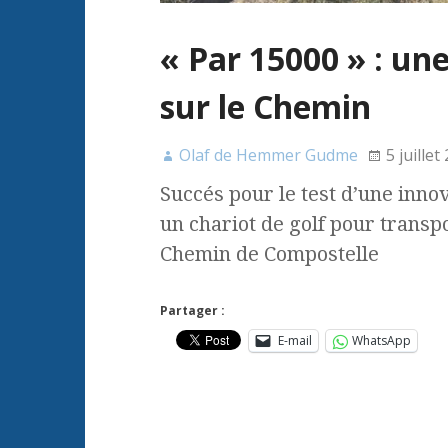
« Par 15000 » : un
sur le Chemin
Olaf de Hemmer Gudme
5 juillet
Succés pour le test d’une inno
un chariot de golf pour transp
Chemin de Compostelle
Partager :
E-mail
WhatsApp