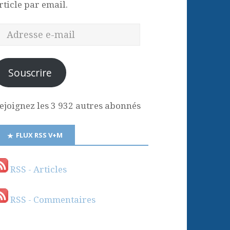
rticle par email.
Souscrire
ejoignez les 3 932 autres abonnés
FLUX RSS V+M
RSS - Articles
RSS - Commentaires