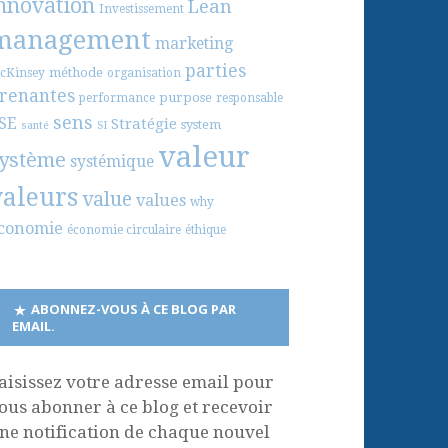
nnovation
Lean
Investissement
management
marketing
parties
méthode
cKinsey
organisation
renantes
purpose
performance
responsable
sens
SE
Stratégie
system
santé
SI
valeur
ystème
systémique
valeurs
value
values
why
conomie
économie circulaire
éthique
ABONNEZ-VOUS À CE BLOG PAR
EMAIL.
aisissez votre adresse email pour
ous abonner à ce blog et recevoir
ne notification de chaque nouvel