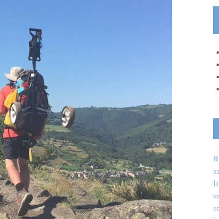
a
a
b
v
e