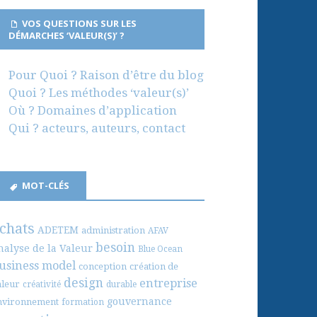
VOS QUESTIONS SUR LES
DÉMARCHES ‘VALEUR(S)’ ?
Pour Quoi ? Raison d’être du blog
Quoi ? Les méthodes ‘valeur(s)’
Où ? Domaines d’application
Qui ? acteurs, auteurs, contact
MOT-CLÉS
chats
ADETEM
administration
AFAV
besoin
nalyse de la Valeur
Blue Ocean
usiness model
conception
création de
design
entreprise
aleur
créativité
durable
gouvernance
nvironnement
formation