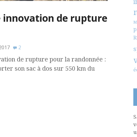
i
e innovation de rupture
M
p
R
 2017
2
s
vation de rupture pour la randonnée :
orter son sac à dos sur 550 km du
é
S
v
u