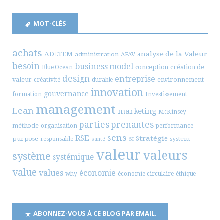
MOT-CLÉS
achats
ADETEM
analyse de la Valeur
administration
AFAV
besoin
business model
conception
création de
Blue Ocean
design
entreprise
valeur
environnement
créativité
durable
innovation
gouvernance
formation
Investissement
management
Lean
marketing
McKinsey
parties prenantes
méthode
organisation
performance
sens
RSE
Stratégie
purpose
system
responsable
santé
SI
valeur
valeurs
système
systémique
value
values
économie
why
économie circulaire
éthique
ABONNEZ-VOUS À CE BLOG PAR EMAIL.