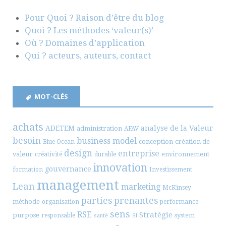
Pour Quoi ? Raison d’être du blog
Quoi ? Les méthodes ‘valeur(s)’
Où ? Domaines d’application
Qui ? acteurs, auteurs, contact
MOT-CLÉS
achats
ADETEM
analyse de la Valeur
administration
AFAV
besoin
business model
conception
création de
Blue Ocean
design
entreprise
valeur
environnement
créativité
durable
innovation
gouvernance
formation
Investissement
management
Lean
marketing
McKinsey
parties prenantes
méthode
organisation
performance
sens
RSE
Stratégie
purpose
system
responsable
santé
SI