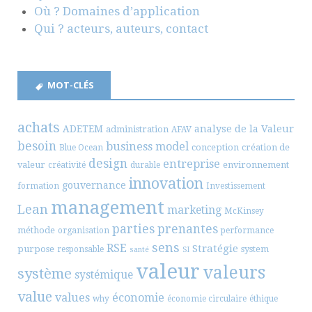
Où ? Domaines d’application
Qui ? acteurs, auteurs, contact
MOT-CLÉS
achats
ADETEM
analyse de la Valeur
administration
AFAV
besoin
business model
conception
création de
Blue Ocean
design
entreprise
valeur
environnement
créativité
durable
innovation
gouvernance
formation
Investissement
management
Lean
marketing
McKinsey
parties prenantes
méthode
organisation
performance
sens
RSE
Stratégie
purpose
system
responsable
santé
SI
valeur
valeurs
système
systémique
value
values
économie
why
économie circulaire
éthique