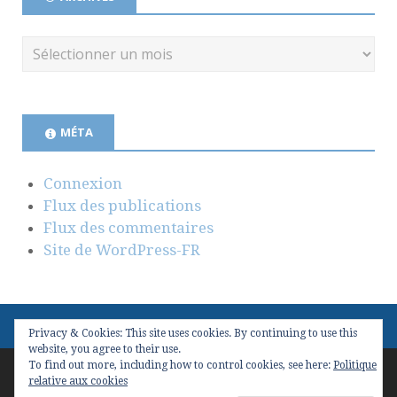
MÉTA
Connexion
Flux des publications
Flux des commentaires
Site de WordPress-FR
Privacy & Cookies: This site uses cookies. By continuing to use this
website, you agree to their use.
To find out more, including how to control cookies, see here:
Politique
Copyright © 2026
Valeur(s) & Management
. Conçu avec
relative aux cookies