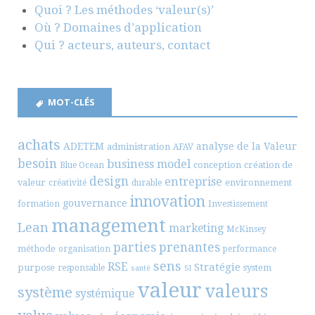
Quoi ? Les méthodes ‘valeur(s)’
Où ? Domaines d’application
Qui ? acteurs, auteurs, contact
MOT-CLÉS
achats
ADETEM
analyse de la Valeur
administration
AFAV
besoin
business model
conception
création de
Blue Ocean
design
entreprise
valeur
environnement
créativité
durable
innovation
gouvernance
formation
Investissement
management
Lean
marketing
McKinsey
parties prenantes
méthode
organisation
performance
sens
RSE
Stratégie
purpose
system
responsable
santé
SI
valeur
valeurs
système
systémique