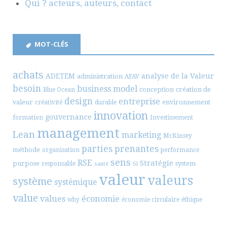
Qui ? acteurs, auteurs, contact
MOT-CLÉS
achats
ADETEM
analyse de la Valeur
administration
AFAV
besoin
business model
conception
création de
Blue Ocean
design
entreprise
valeur
environnement
créativité
durable
innovation
gouvernance
formation
Investissement
management
Lean
marketing
McKinsey
parties prenantes
méthode
organisation
performance
sens
RSE
Stratégie
purpose
system
responsable
santé
SI
valeur
valeurs
système
systémique
value
values
économie
why
économie circulaire
éthique