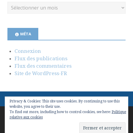
MÉTA
Connexion
Flux des publications
Flux des commentaires
Site de WordPress-FR
Privacy & Cookies: This site uses cookies. By continuing to use this
website, you agree to their use.
To find out more, including how to control cookies, see here:
Politique
Copyright © 2026
Valeur(s) & Management
. Conçu avec
relative aux cookies
WordPress
et
Stargazer
.