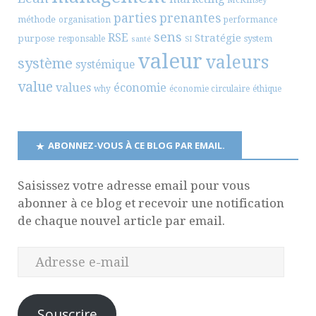
parties prenantes
méthode
organisation
performance
sens
RSE
Stratégie
purpose
system
responsable
santé
SI
valeur
valeurs
système
systémique
value
values
économie
why
économie circulaire
éthique
ABONNEZ-VOUS À CE BLOG PAR EMAIL.
Saisissez votre adresse email pour vous
abonner à ce blog et recevoir une notification
de chaque nouvel article par email.
Souscrire