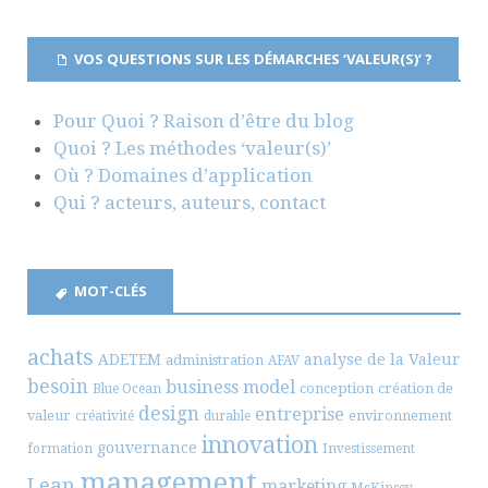
VOS QUESTIONS SUR LES DÉMARCHES ‘VALEUR(S)’ ?
Pour Quoi ? Raison d’être du blog
Quoi ? Les méthodes ‘valeur(s)’
Où ? Domaines d’application
Qui ? acteurs, auteurs, contact
MOT-CLÉS
achats
ADETEM
analyse de la Valeur
administration
AFAV
besoin
business model
conception
création de
Blue Ocean
design
entreprise
valeur
environnement
créativité
durable
innovation
gouvernance
formation
Investissement
management
Lean
marketing
McKinsey