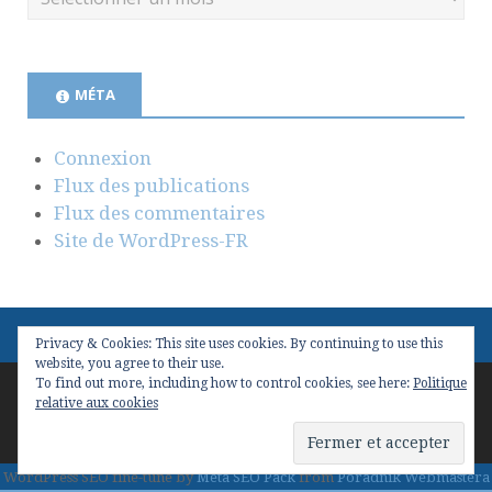
MÉTA
Connexion
Flux des publications
Flux des commentaires
Site de WordPress-FR
Privacy & Cookies: This site uses cookies. By continuing to use this
website, you agree to their use.
To find out more, including how to control cookies, see here:
Politique
Copyright © 2026
Valeur(s) & Management
. Conçu avec
relative aux cookies
WordPress
et
Stargazer
.
WordPress SEO fine-tune by
Meta SEO Pack
from
Poradnik Webmastera