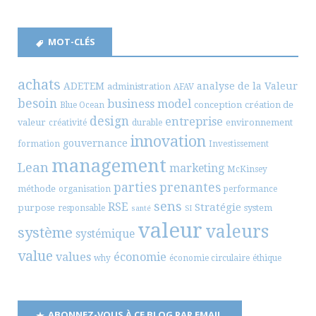
MOT-CLÉS
achats
ADETEM
analyse de la Valeur
administration
AFAV
besoin
business model
conception
création de
Blue Ocean
design
entreprise
valeur
environnement
créativité
durable
innovation
gouvernance
formation
Investissement
management
Lean
marketing
McKinsey
parties prenantes
méthode
organisation
performance
sens
RSE
Stratégie
purpose
system
responsable
santé
SI
valeur
valeurs
système
systémique
value
values
économie
why
économie circulaire
éthique
ABONNEZ-VOUS À CE BLOG PAR EMAIL.