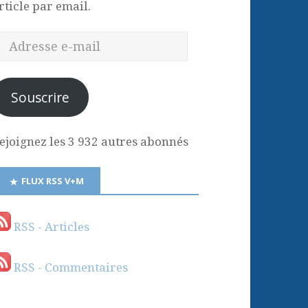
rticle par email.
Souscrire
ejoignez les 3 932 autres abonnés
FLUX RSS V+M
RSS - Articles
RSS - Commentaires