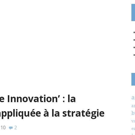
 Innovation’ : la
a
a
pliquée à la stratégie
b
v
010
2
e