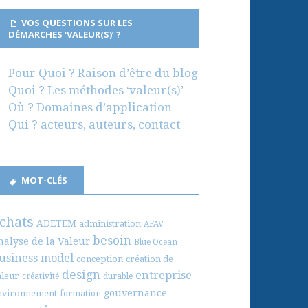
VOS QUESTIONS SUR LES
DÉMARCHES ‘VALEUR(S)’ ?
Pour Quoi ? Raison d’être du blog
Quoi ? Les méthodes ‘valeur(s)’
Où ? Domaines d’application
Qui ? acteurs, auteurs, contact
MOT-CLÉS
chats
ADETEM
administration
AFAV
besoin
nalyse de la Valeur
Blue Ocean
usiness model
conception
création de
design
entreprise
aleur
créativité
durable
gouvernance
nvironnement
formation