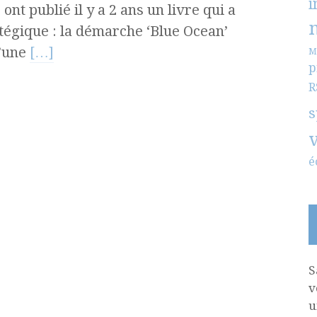
i
t publié il y a 2 ans un livre qui a
tégique : la démarche ‘Blue Ocean’
d’une
[…]
M
p
R
s
é
S
v
u