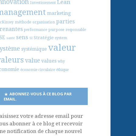
nnovation
Lean
Investissement
management
marketing
parties
méthode
cKinsey
organisation
renantes
purpose
performance
responsable
sens
SE
Stratégie
system
santé
SI
valeur
ystème
systémique
valeurs
value
values
why
conomie
économie circulaire
éthique
ABONNEZ-VOUS À CE BLOG PAR
EMAIL.
aisissez votre adresse email pour
ous abonner à ce blog et recevoir
ne notification de chaque nouvel