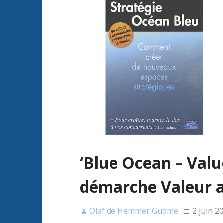
‘Blue Ocean – Value
démarche Valeur ap
Olaf de Hemmer Gudme
2 juin 2