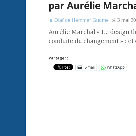
par Aurélie March
Olaf de Hemmer Gudme
3 mai 2
Aurélie Marchal « Le design th
conduite du changement » : et 
Partager :
E-mail
WhatsApp