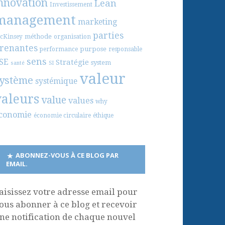
nnovation
Lean
Investissement
management
marketing
parties
méthode
cKinsey
organisation
renantes
purpose
performance
responsable
sens
SE
Stratégie
system
santé
SI
valeur
ystème
systémique
valeurs
value
values
why
conomie
économie circulaire
éthique
ABONNEZ-VOUS À CE BLOG PAR
EMAIL.
aisissez votre adresse email pour
ous abonner à ce blog et recevoir
ne notification de chaque nouvel