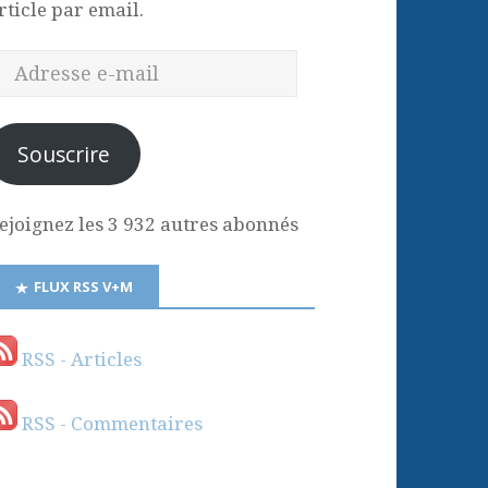
rticle par email.
Souscrire
ejoignez les 3 932 autres abonnés
FLUX RSS V+M
RSS - Articles
RSS - Commentaires