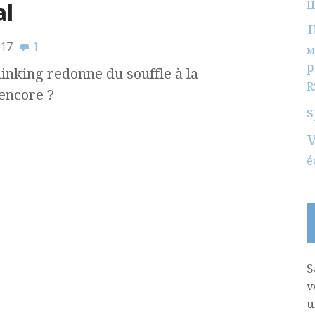
i
al
017
1
M
p
inking redonne du souffle à la
R
encore ?
s
é
S
v
u