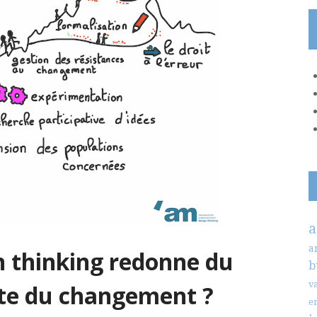
a
a
 thinking redonne du
b
v
ite du changement ?
e