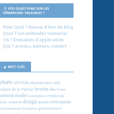
VOS QUESTIONS SUR LES
DÉMARCHES ‘VALEUR(S)’ ?
Pour Quoi ? Raison d’être du blog
Quoi ? Les méthodes ‘valeur(s)’
Où ? Domaines d’application
Qui ? acteurs, auteurs, contact
MOT-CLÉS
chats
ADETEM
administration
AFAV
besoin
nalyse de la Valeur
Blue Ocean
usiness model
conception
création de
design
entreprise
aleur
créativité
durable
gouvernance
nvironnement
formation