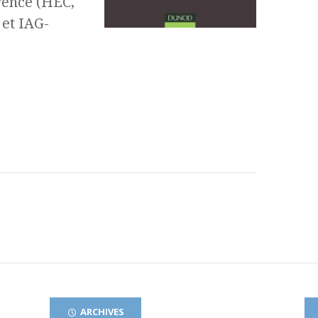
rence (HEC,
 et IAG-
ARCHIVES