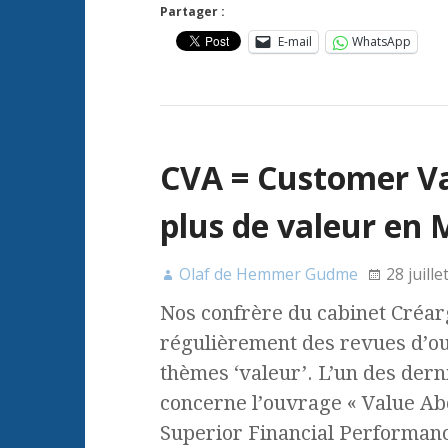
Partager :
E-mail
WhatsApp
CVA = Customer V
plus de valeur en
Olaf de Hemmer Gudme
28 juille
Nos confrère du cabinet Créar
régulièrement des revues d’o
thèmes ‘valeur’. L’un des der
concerne l’ouvrage « Value Ab
Superior Financial Performan