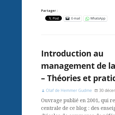
Partager :
E-mail
WhatsApp
Introduction au
management de la
– Théories et prat
Olaf de Hemmer Gudme
30 déce
Ouvrage publié en 2001, qui re
centrale de ce blog : des ense