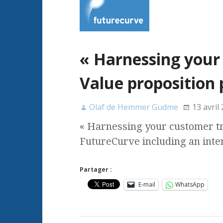
« Harnessing your
Value proposition
Olaf de Hemmer Gudme
13 avril
« Harnessing your customer tr
FutureCurve including an inter
Partager :
E-mail
WhatsApp