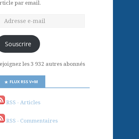
rticle par email.
Souscrire
ejoignez les 3 932 autres abonnés
FLUX RSS V+M
RSS - Articles
RSS - Commentaires