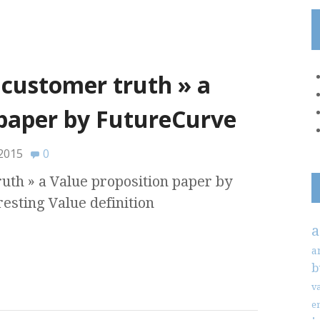
 customer truth » a
 paper by FutureCurve
 2015
0
uth » a Value proposition paper by
esting Value definition
a
a
b
v
e