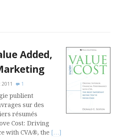
alue Added,
 Marketing
t 2011
1
gie publient
uvrages sur des
niers résumés
ove Cost: Driving
ce with CVA®, the
[…]