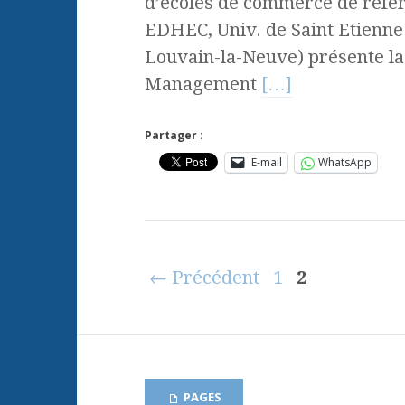
d’écoles de commerce de réfé
EDHEC, Univ. de Saint Etienne
Louvain-la-Neuve) présente la
Management
[…]
Partager :
E-mail
WhatsApp
← Précédent
1
2
PAGES