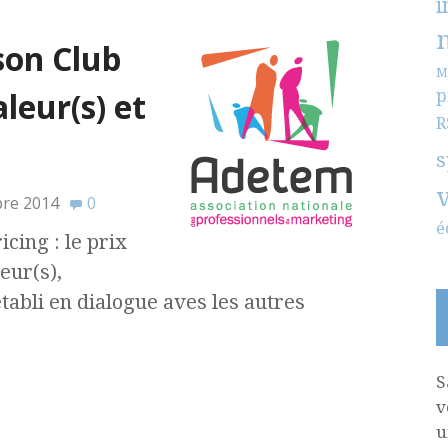
i
son Club
M
aleur(s) et
p
R
s
bre 2014
0
é
cing : le prix
eur(s),
tabli en dialogue aves les autres
S
v
u