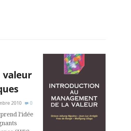
 valeur
iques
mbre 2010
0
prend l’idée
ignants