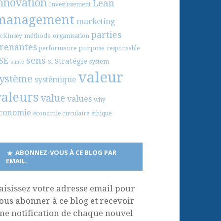
nnovation
Lean
Investissement
management
marketing
parties
méthode
cKinsey
organisation
renantes
purpose
performance
responsable
sens
SE
Stratégie
system
santé
SI
valeur
ystème
systémique
valeurs
value
values
why
conomie
économie circulaire
éthique
ABONNEZ-VOUS À CE BLOG PAR
EMAIL.
aisissez votre adresse email pour
ous abonner à ce blog et recevoir
ne notification de chaque nouvel