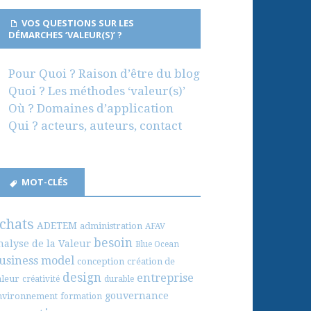
VOS QUESTIONS SUR LES
DÉMARCHES ‘VALEUR(S)’ ?
Pour Quoi ? Raison d’être du blog
Quoi ? Les méthodes ‘valeur(s)’
Où ? Domaines d’application
Qui ? acteurs, auteurs, contact
MOT-CLÉS
chats
ADETEM
administration
AFAV
besoin
nalyse de la Valeur
Blue Ocean
usiness model
conception
création de
design
entreprise
aleur
créativité
durable
gouvernance
nvironnement
formation