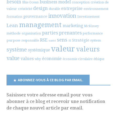
besoin
business model
conception
création de
Blue Ocean
design
entreprise
valeur
environnement
créativité
durable
innovation
gouvernance
formation
Investissement
management
Lean
marketing
McKinsey
parties prenantes
méthode
organisation
performance
sens
RSE
Stratégie
purpose
system
responsable
santé
SI
valeur
valeurs
système
systémique
value
values
économie
why
économie circulaire
éthique
ABONNEZ-VOUS À CE BLOG PAR EMAIL.
Saisissez votre adresse email pour vous
abonner à ce blog et recevoir une notification
de chaque nouvel article par email.