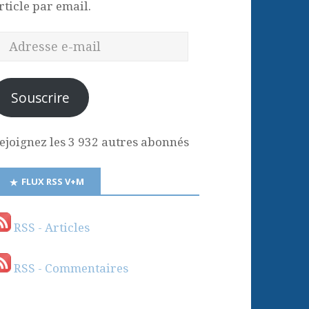
rticle par email.
Souscrire
ejoignez les 3 932 autres abonnés
FLUX RSS V+M
RSS - Articles
RSS - Commentaires