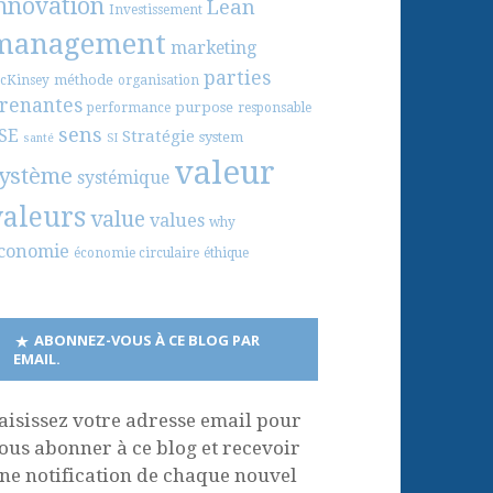
nnovation
Lean
Investissement
management
marketing
parties
méthode
cKinsey
organisation
renantes
purpose
performance
responsable
sens
SE
Stratégie
system
santé
SI
valeur
ystème
systémique
valeurs
value
values
why
conomie
économie circulaire
éthique
ABONNEZ-VOUS À CE BLOG PAR
EMAIL.
aisissez votre adresse email pour
ous abonner à ce blog et recevoir
ne notification de chaque nouvel