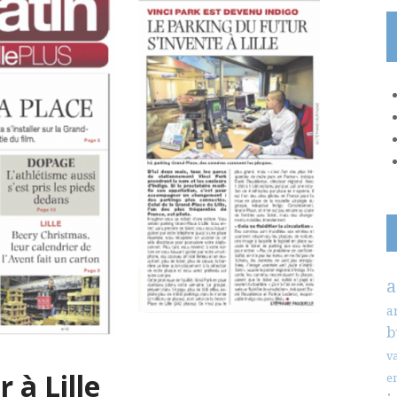
a
a
b
v
 à Lille
e