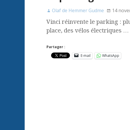
Olaf de Hemmer Gudme
14 nove
Vinci réinvente le parking : pl
place, des vélos électriques … 
Partager :
E-mail
WhatsApp