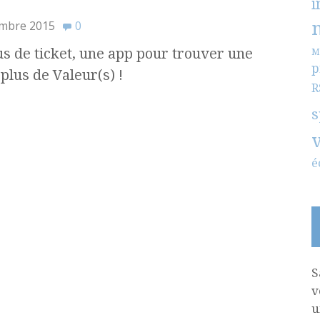
i
mbre 2015
0
us de ticket, une app pour trouver une
M
p
plus de Valeur(s) !
R
s
é
S
v
u