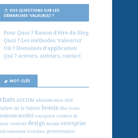
VOS QUESTIONS SUR LES
DÉMARCHES ‘VALEUR(S)’ ?
Pour Quoi ? Raison d’être du blog
Quoi ? Les méthodes ‘valeur(s)’
Où ? Domaines d’application
Qui ? acteurs, auteurs, contact
MOT-CLÉS
chats
ADETEM
administration
AFAV
besoin
nalyse de la Valeur
Blue Ocean
usiness model
conception
création de
design
entreprise
aleur
créativité
durable
gouvernance
nvironnement
formation