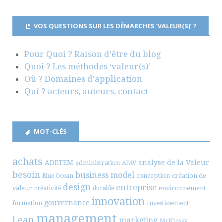
VOS QUESTIONS SUR LES DÉMARCHES ‘VALEUR(S)’ ?
Pour Quoi ? Raison d’être du blog
Quoi ? Les méthodes ‘valeur(s)’
Où ? Domaines d’application
Qui ? acteurs, auteurs, contact
MOT-CLÉS
achats
ADETEM
analyse de la Valeur
administration
AFAV
besoin
business model
conception
création de
Blue Ocean
design
entreprise
valeur
environnement
créativité
durable
innovation
gouvernance
formation
Investissement
management
Lean
marketing
McKinsey