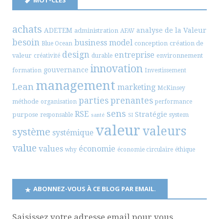
achats
ADETEM
analyse de la Valeur
administration
AFAV
besoin
business model
conception
création de
Blue Ocean
design
entreprise
valeur
environnement
créativité
durable
innovation
gouvernance
formation
Investissement
management
Lean
marketing
McKinsey
parties prenantes
méthode
organisation
performance
sens
RSE
Stratégie
purpose
system
responsable
santé
SI
valeur
valeurs
système
systémique
value
values
économie
why
économie circulaire
éthique
ABONNEZ-VOUS À CE BLOG PAR EMAIL.
Saisissez votre adresse email pour vous