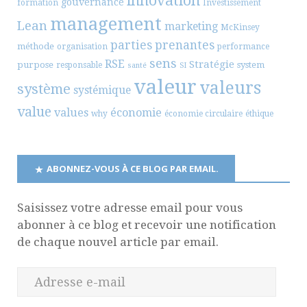
innovation
gouvernance
formation
Investissement
management
Lean
marketing
McKinsey
parties prenantes
méthode
organisation
performance
sens
RSE
Stratégie
purpose
system
responsable
santé
SI
valeur
valeurs
système
systémique
value
values
économie
why
économie circulaire
éthique
ABONNEZ-VOUS À CE BLOG PAR EMAIL.
Saisissez votre adresse email pour vous
abonner à ce blog et recevoir une notification
de chaque nouvel article par email.