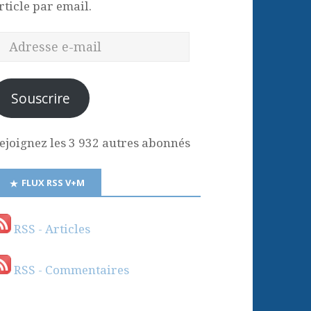
rticle par email.
Souscrire
ejoignez les 3 932 autres abonnés
FLUX RSS V+M
RSS - Articles
RSS - Commentaires