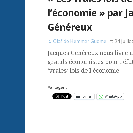
l’économie » par J
Généreux
Olaf de Hemmer Gudme
24 juille
Jacques Généreux nous livre u
grands économistes pour réfute
‘vraies’ lois de l’économie
Partager :
E-mail
WhatsApp