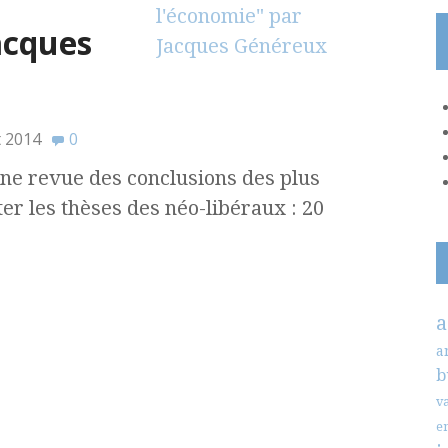
acques
t 2014
0
ne revue des conclusions des plus
r les thèses des néo-libéraux : 20
a
a
b
v
e