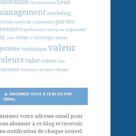
nnovation
Lean
Investissement
management
marketing
parties
méthode
cKinsey
organisation
renantes
purpose
performance
responsable
sens
SE
Stratégie
system
santé
SI
valeur
ystème
systémique
valeurs
value
values
why
conomie
économie circulaire
éthique
ABONNEZ-VOUS À CE BLOG PAR
EMAIL.
aisissez votre adresse email pour
ous abonner à ce blog et recevoir
ne notification de chaque nouvel