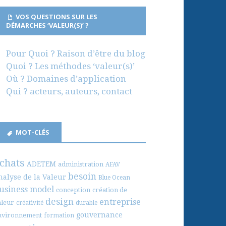
VOS QUESTIONS SUR LES
DÉMARCHES ‘VALEUR(S)’ ?
Pour Quoi ? Raison d’être du blog
Quoi ? Les méthodes ‘valeur(s)’
Où ? Domaines d’application
Qui ? acteurs, auteurs, contact
MOT-CLÉS
chats
ADETEM
administration
AFAV
besoin
nalyse de la Valeur
Blue Ocean
usiness model
conception
création de
design
entreprise
aleur
créativité
durable
gouvernance
nvironnement
formation