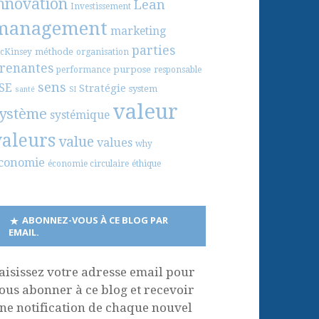
nnovation
Lean
Investissement
management
marketing
parties
méthode
cKinsey
organisation
renantes
purpose
performance
responsable
sens
SE
Stratégie
system
santé
SI
valeur
ystème
systémique
valeurs
value
values
why
conomie
économie circulaire
éthique
ABONNEZ-VOUS À CE BLOG PAR
EMAIL.
aisissez votre adresse email pour
ous abonner à ce blog et recevoir
ne notification de chaque nouvel