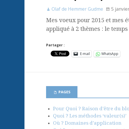
Olaf de Hemmer Gudme
5 janvie
Mes voeux pour 2015 et mes ét
appliqué à 2 thèmes : le temps /
Partager :
E-mail
WhatsApp
PAGES
Pour Quoi ? Raison d’être du bl
Quoi ? Les méthodes ‘valeur(s)’
Où ? Domaines d’application