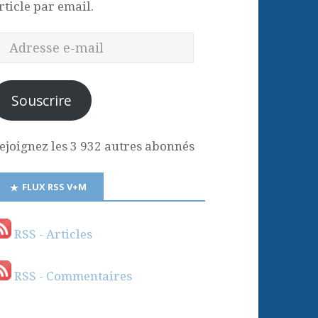
rticle par email.
Souscrire
ejoignez les 3 932 autres abonnés
FLUX RSS V+M
RSS - Articles
RSS - Commentaires