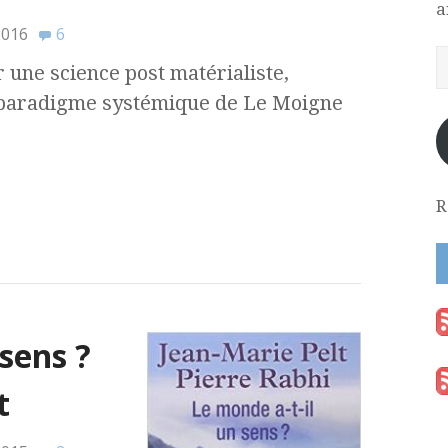
a
2016
6
 une science post matérialiste,
 paradigme systémique de Le Moigne
R
sens ?
t