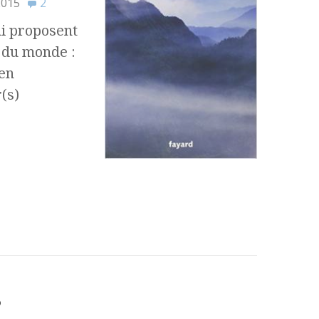
2015
2
hi proposent
 du monde :
 en
(s)
?