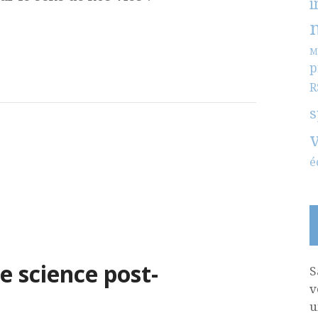
i
M
p
R
s
é
 science post-
S
v
u