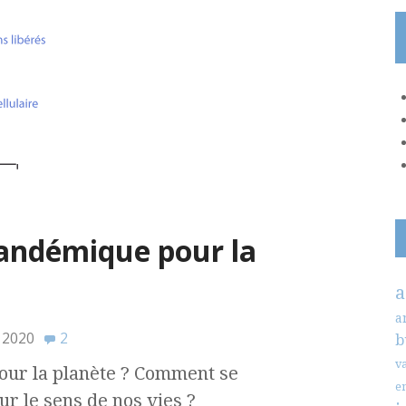
pandémique pour la
a
a
 2020
2
b
v
 pour la planète ? Comment se
e
ur le sens de nos vies ?