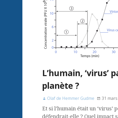
L’humain, ‘virus’ 
planète ?
Olaf de Hemmer Gudme
31 mars
Et si l’humain était un ‘virus’
défendrait-elle ? Quel impact s