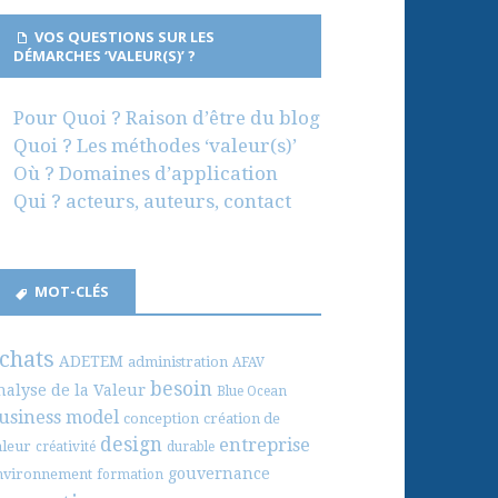
VOS QUESTIONS SUR LES
DÉMARCHES ‘VALEUR(S)’ ?
Pour Quoi ? Raison d’être du blog
Quoi ? Les méthodes ‘valeur(s)’
Où ? Domaines d’application
Qui ? acteurs, auteurs, contact
MOT-CLÉS
chats
ADETEM
administration
AFAV
besoin
nalyse de la Valeur
Blue Ocean
usiness model
conception
création de
design
entreprise
aleur
créativité
durable
gouvernance
nvironnement
formation