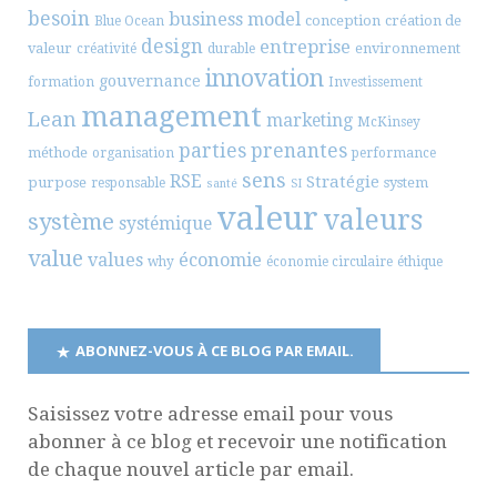
besoin
business model
conception
création de
Blue Ocean
design
entreprise
valeur
environnement
créativité
durable
innovation
gouvernance
formation
Investissement
management
Lean
marketing
McKinsey
parties prenantes
méthode
organisation
performance
sens
RSE
Stratégie
purpose
system
responsable
santé
SI
valeur
valeurs
système
systémique
value
values
économie
why
économie circulaire
éthique
ABONNEZ-VOUS À CE BLOG PAR EMAIL.
Saisissez votre adresse email pour vous
abonner à ce blog et recevoir une notification
de chaque nouvel article par email.