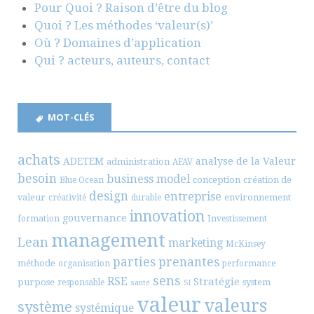
Pour Quoi ? Raison d’être du blog
Quoi ? Les méthodes ‘valeur(s)’
Où ? Domaines d’application
Qui ? acteurs, auteurs, contact
MOT-CLÉS
achats
ADETEM
analyse de la Valeur
administration
AFAV
besoin
business model
conception
création de
Blue Ocean
design
entreprise
valeur
environnement
créativité
durable
innovation
gouvernance
formation
Investissement
management
Lean
marketing
McKinsey
parties prenantes
méthode
organisation
performance
sens
RSE
Stratégie
purpose
system
responsable
santé
SI
valeur
valeurs
système
systémique