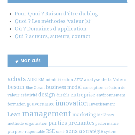
Pour Quoi ? Raison d’être du blog
Quoi ? Les méthodes ‘valeur(s)’
Où ? Domaines d’application
Qui ? acteurs, auteurs, contact
MOT-CLÉS
achats
ADETEM
analyse de la Valeur
administration
AFAV
besoin
business model
conception
création de
Blue Ocean
design
entreprise
valeur
environnement
créativité
durable
innovation
gouvernance
formation
Investissement
management
Lean
marketing
McKinsey
parties prenantes
méthode
organisation
performance
sens
RSE
Stratégie
purpose
system
responsable
santé
SI