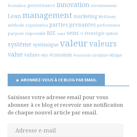
innovation
gouvernance
formation
Investissement
management
Lean
marketing
McKinsey
parties prenantes
méthode
organisation
performance
sens
RSE
Stratégie
purpose
system
responsable
santé
SI
valeur
valeurs
système
systémique
value
values
économie
why
économie circulaire
éthique
ABONNEZ-VOUS À CE BLOG PAR EMAIL.
Saisissez votre adresse email pour vous
abonner à ce blog et recevoir une notification
de chaque nouvel article par email.