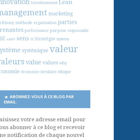
nnovation
Lean
Investissement
management
marketing
parties
méthode
cKinsey
organisation
renantes
purpose
performance
responsable
sens
SE
Stratégie
system
santé
SI
valeur
ystème
systémique
valeurs
value
values
why
conomie
économie circulaire
éthique
ABONNEZ-VOUS À CE BLOG PAR
EMAIL.
aisissez votre adresse email pour
ous abonner à ce blog et recevoir
ne notification de chaque nouvel