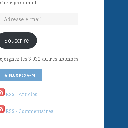
rticle par email.
Souscrire
ejoignez les 3 932 autres abonnés
FLUX RSS V+M
RSS - Articles
RSS - Commentaires