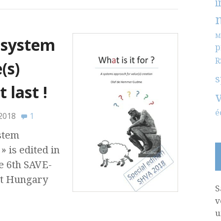
i
M
a system
p
R
(s)
s
 last !
é
 2018
1
ystem
» is edited in
e 6th SAVE-
st Hungary
S
v
u