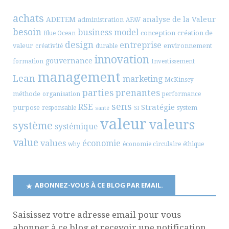
achats
ADETEM
analyse de la Valeur
administration
AFAV
besoin
business model
conception
création de
Blue Ocean
design
entreprise
valeur
environnement
créativité
durable
innovation
gouvernance
formation
Investissement
management
Lean
marketing
McKinsey
parties prenantes
méthode
organisation
performance
sens
RSE
Stratégie
purpose
system
responsable
santé
SI
valeur
valeurs
système
systémique
value
values
économie
why
économie circulaire
éthique
ABONNEZ-VOUS À CE BLOG PAR EMAIL.
Saisissez votre adresse email pour vous
abonner à ce blog et recevoir une notification