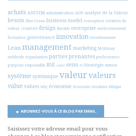
achats
ADETEM
analyse de la Valeur
administration
AFAV
besoin
business model
conception
création de
Blue Ocean
design
entreprise
valeur
environnement
créativité
durable
innovation
gouvernance
formation
Investissement
management
Lean
marketing
McKinsey
parties prenantes
méthode
organisation
performance
sens
RSE
Stratégie
purpose
system
responsable
santé
SI
valeur
valeurs
système
systémique
value
values
économie
why
économie circulaire
éthique
ABONNEZ-VOUS À CE BLOG PAR EMAIL.
Saisissez votre adresse email pour vous