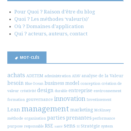
Pour Quoi ? Raison d’être du blog
Quoi ? Les méthodes ‘valeur(s)’
Où ? Domaines d’application
Qui ? acteurs, auteurs, contact
MOT-CLÉS
achats
ADETEM
analyse de la Valeur
administration
AFAV
besoin
business model
conception
création de
Blue Ocean
design
entreprise
valeur
environnement
créativité
durable
innovation
gouvernance
formation
Investissement
management
Lean
marketing
McKinsey
parties prenantes
méthode
organisation
performance
sens
RSE
Stratégie
purpose
system
responsable
santé
SI