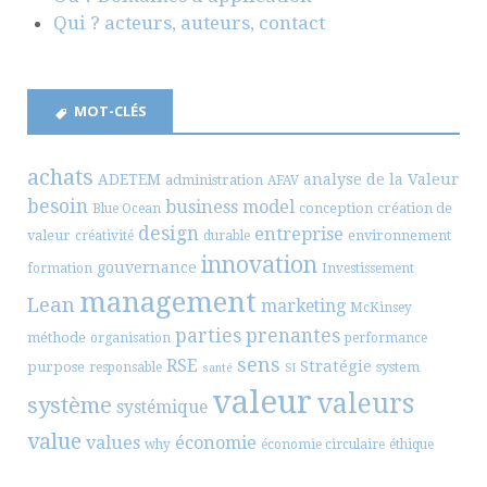
Qui ? acteurs, auteurs, contact
MOT-CLÉS
achats
ADETEM
analyse de la Valeur
administration
AFAV
besoin
business model
conception
création de
Blue Ocean
design
entreprise
valeur
environnement
créativité
durable
innovation
gouvernance
formation
Investissement
management
Lean
marketing
McKinsey
parties prenantes
méthode
organisation
performance
sens
RSE
Stratégie
purpose
system
responsable
santé
SI
valeur
valeurs
système
systémique
value
values
économie
why
économie circulaire
éthique