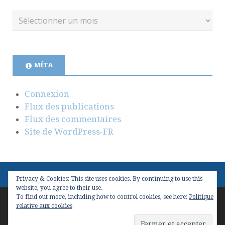
MÉTA
Connexion
Flux des publications
Flux des commentaires
Site de WordPress-FR
Privacy & Cookies: This site uses cookies. By continuing to use this
website, you agree to their use.
To find out more, including how to control cookies, see here:
Politique
Copyright © 2026
Valeur(s) & Management
. Conçu avec
relative aux cookies
WordPress
et
Stargazer
.