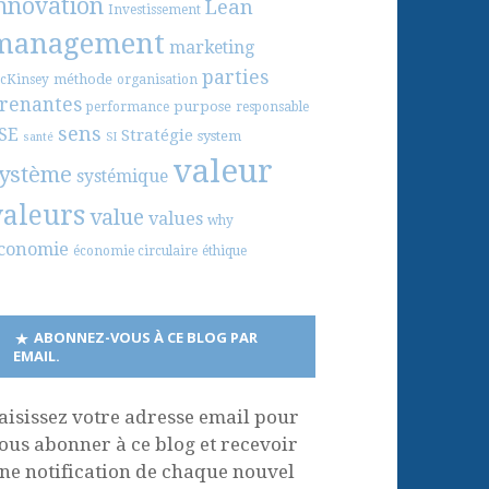
nnovation
Lean
Investissement
management
marketing
parties
méthode
cKinsey
organisation
renantes
purpose
performance
responsable
sens
SE
Stratégie
system
santé
SI
valeur
ystème
systémique
valeurs
value
values
why
conomie
économie circulaire
éthique
ABONNEZ-VOUS À CE BLOG PAR
EMAIL.
aisissez votre adresse email pour
ous abonner à ce blog et recevoir
ne notification de chaque nouvel