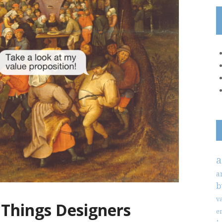
a
a
b
v
 Things Designers
e