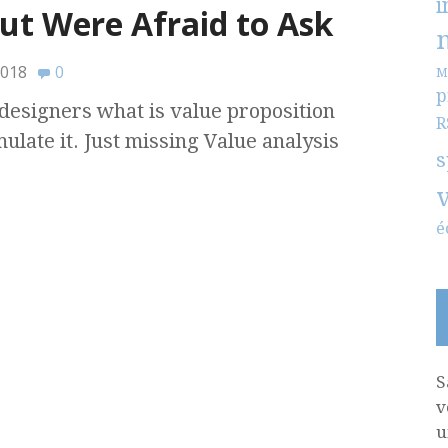
i
t Were Afraid to Ask
2018
0
M
p
designers what is value proposition
R
ulate it. Just missing Value analysis
s
é
S
v
u