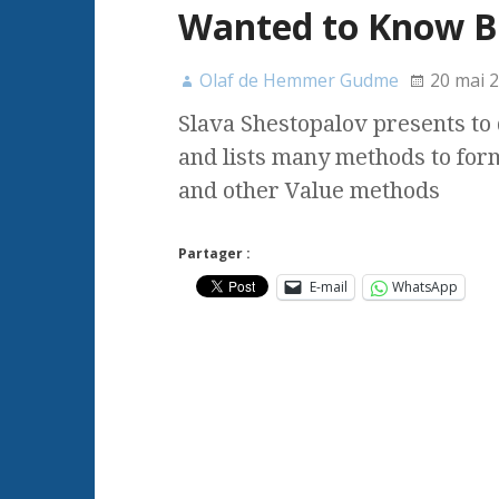
Wanted to Know Bu
Olaf de Hemmer Gudme
20 mai 
Slava Shestopalov presents to 
and lists many methods to form
and other Value methods
Partager :
E-mail
WhatsApp