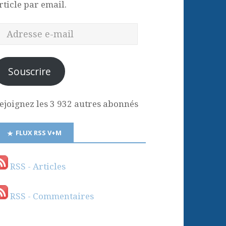
rticle par email.
Souscrire
ejoignez les 3 932 autres abonnés
FLUX RSS V+M
RSS - Articles
RSS - Commentaires