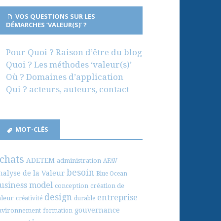
VOS QUESTIONS SUR LES
DÉMARCHES ‘VALEUR(S)’ ?
Pour Quoi ? Raison d’être du blog
Quoi ? Les méthodes ‘valeur(s)’
Où ? Domaines d’application
Qui ? acteurs, auteurs, contact
MOT-CLÉS
chats
ADETEM
administration
AFAV
besoin
nalyse de la Valeur
Blue Ocean
usiness model
conception
création de
design
entreprise
aleur
créativité
durable
gouvernance
nvironnement
formation