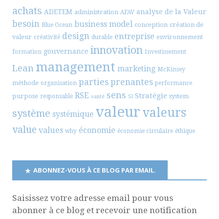
achats
ADETEM
analyse de la Valeur
administration
AFAV
besoin
business model
conception
création de
Blue Ocean
design
entreprise
valeur
environnement
créativité
durable
innovation
gouvernance
formation
Investissement
management
Lean
marketing
McKinsey
parties prenantes
méthode
organisation
performance
sens
RSE
Stratégie
purpose
system
responsable
santé
SI
valeur
valeurs
système
systémique
value
values
économie
why
économie circulaire
éthique
ABONNEZ-VOUS À CE BLOG PAR EMAIL.
Saisissez votre adresse email pour vous
abonner à ce blog et recevoir une notification