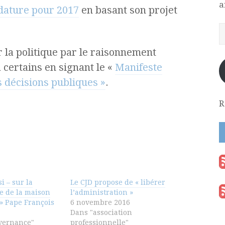
a
dature pour 2017
en basant son projet
r la politique par le raisonnement
 certains en signant le «
Manifeste
s décisions publiques »
.
R
i – sur la
Le CJD propose de « libérer
e de la maison
l’administration »
 Pape François
6 novembre 2016
Dans "association
vernance"
professionnelle"