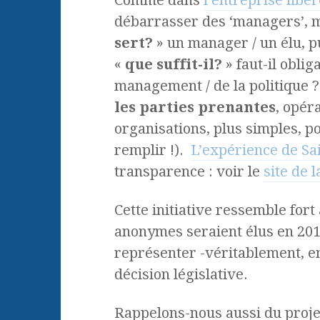
Comme dans
l’entreprise libé
débarrasser des ‘managers’, m
sert?
» un manager / un élu, pu
«
que suffit-il?
» faut-il obli
management / de la politique ?
les parties prenantes
, opér
organisations, plus simples, po
remplir !).
L’expérience de Sai
transparence : voir le
site de 
Cette initiative ressemble fort
anonymes seraient élus en 201
représenter -véritablement, en
décision législative.
Rappelons-nous aussi du proj