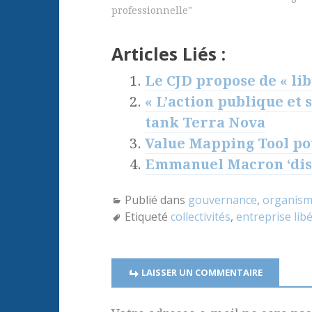
professionnelle"
Articles Liés :
Le CJD propose de « li
« L’action publique et
tank Terra Nova
Value Mapping Tool po
Emmanuel Macron ‘disr
Publié dans
gouvernance
,
organism
Etiqueté
collectivités
,
entreprise lib
LAISSER UN COMMENTAIRE