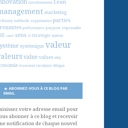
nnovation
Lean
Investissement
management
marketing
parties
méthode
cKinsey
organisation
renantes
purpose
performance
responsable
sens
SE
Stratégie
system
santé
SI
valeur
ystème
systémique
valeurs
value
values
why
conomie
économie circulaire
éthique
ABONNEZ-VOUS À CE BLOG PAR
EMAIL.
aisissez votre adresse email pour
ous abonner à ce blog et recevoir
ne notification de chaque nouvel