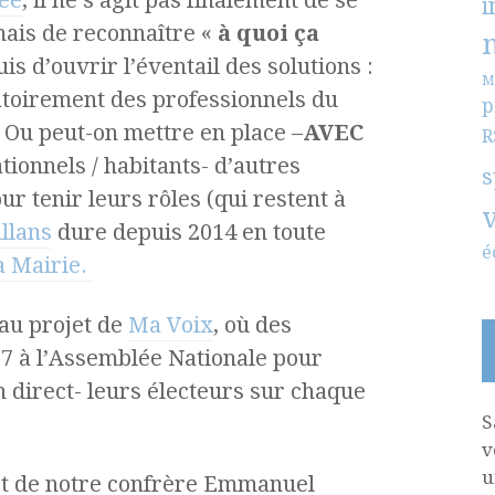
rée
, il ne s’agit pas finalement de se
i
ais de reconnaître «
à quoi ça
is d’ouvrir l’éventail des solutions :
M
gatoirement des professionnels du
p
 Ou peut-on mettre en place –
AVEC
R
ationnels / habitants- d’autres
s
ur tenir leurs rôles (qui restent à
llans
dure depuis 2014 en toute
é
la Mairie.
 au projet de
Ma Voix
, où des
7 à l’Assemblée Nationale pour
 direct- leurs électeurs sur chaque
S
v
u
et de notre confrère Emmanuel