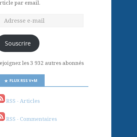
rticle par email.
Souscrire
ejoignez les 3 932 autres abonnés
FLUX RSS V+M
RSS - Articles
RSS - Commentaires