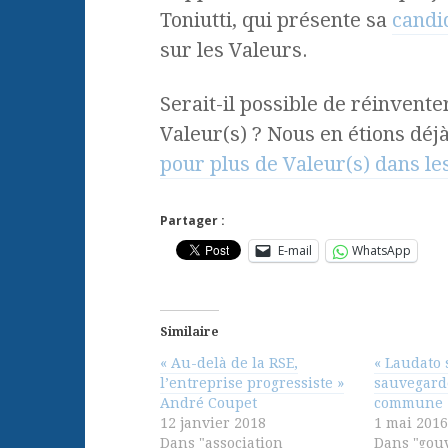
Toniutti, qui présente sa
candi
sur les Valeurs.
Serait-il possible de réinvente
Valeur(s) ? Nous en étions déjà
pour plus de Valeur(s) dans le
Partager :
E-mail
WhatsApp
Similaire
« Au-delà de la RSE,
« Laudato s
l’entreprise progressiste »
sauvegard
André Coupet
commune »
12 janvier 2018
1 mai 2016
Dans "association
Dans "gou