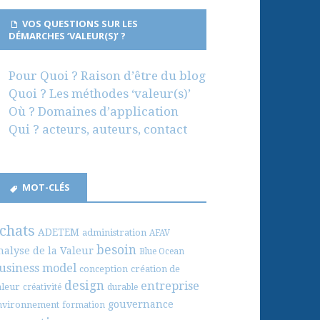
VOS QUESTIONS SUR LES
DÉMARCHES ‘VALEUR(S)’ ?
Pour Quoi ? Raison d’être du blog
Quoi ? Les méthodes ‘valeur(s)’
Où ? Domaines d’application
Qui ? acteurs, auteurs, contact
MOT-CLÉS
chats
ADETEM
administration
AFAV
besoin
nalyse de la Valeur
Blue Ocean
usiness model
conception
création de
design
entreprise
aleur
créativité
durable
gouvernance
nvironnement
formation