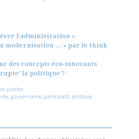
bérer l’administration »
 sa modernisation … » par le think
ur des concepts éco-innovants
upte’ la politique ?
es publics
érée
,
gouvernance
,
participatif
,
politique