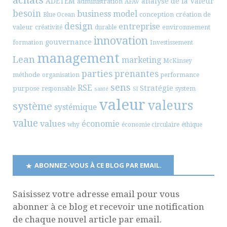
ADETEM
analyse de la Valeur
administration
AFAV
besoin
business model
conception
création de
Blue Ocean
design
entreprise
valeur
environnement
créativité
durable
innovation
gouvernance
formation
Investissement
management
Lean
marketing
McKinsey
parties prenantes
méthode
organisation
performance
sens
RSE
Stratégie
purpose
system
responsable
santé
SI
valeur
valeurs
système
systémique
value
values
économie
why
économie circulaire
éthique
ABONNEZ-VOUS À CE BLOG PAR EMAIL.
Saisissez votre adresse email pour vous
abonner à ce blog et recevoir une notification
de chaque nouvel article par email.