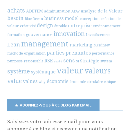
achats
ADETEM
analyse de la Valeur
administration
AFAV
besoin
business model
conception
création de
Blue Ocean
design
entreprise
valeur
environnement
créativité
durable
innovation
gouvernance
formation
Investissement
management
Lean
marketing
McKinsey
parties prenantes
méthode
organisation
performance
sens
RSE
Stratégie
purpose
system
responsable
santé
SI
valeur
valeurs
système
systémique
value
values
économie
why
économie circulaire
éthique
ABONNEZ-VOUS À CE BLOG PAR EMAIL.
Saisissez votre adresse email pour vous
abonner à ce blog et recevoir une notification