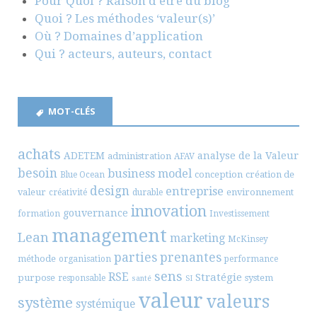
Pour Quoi ? Raison d’être du blog
Quoi ? Les méthodes ‘valeur(s)’
Où ? Domaines d’application
Qui ? acteurs, auteurs, contact
MOT-CLÉS
achats
ADETEM
analyse de la Valeur
administration
AFAV
besoin
business model
conception
création de
Blue Ocean
design
entreprise
valeur
environnement
créativité
durable
innovation
gouvernance
formation
Investissement
management
Lean
marketing
McKinsey
parties prenantes
méthode
organisation
performance
sens
RSE
Stratégie
purpose
system
responsable
santé
SI
valeur
valeurs
système
systémique